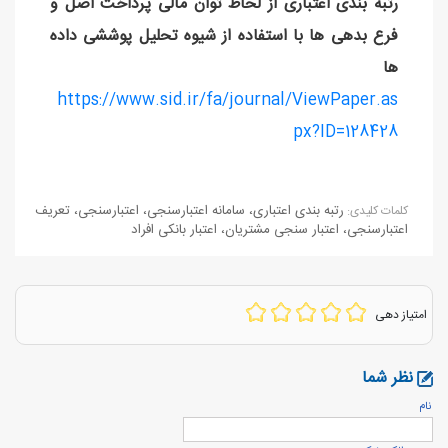
رتبه بندی اعتباری از لحاظ توان مالی پرداخت اصل و
فرع بدهی ها با استفاده از شیوه تحلیل پوششی داده
ها
https://www.sid.ir/fa/journal/ViewPaper.as
px?ID=128428
رتبه بندی اعتباری
،
سامانه اعتبارسنجی
،
اعتبارسنجی
،
تعریف
كلمات كليدی:
اعتبارسنجی
،
اعتبار سنجی مشتریان
،
اعتبار بانکی افراد
امتیاز دهی
نظر شما
نام