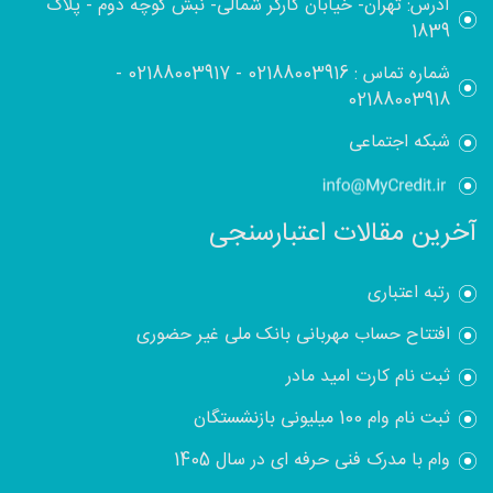
آدرس: تهران- خیابان کارگر شمالی- نبش کوچه دوم - پلاک
1839
شماره تماس :
02188003916
-
02188003917
-
02188003918
شبکه اجتماعی
آخرین مقالات اعتبارسنجی
رتبه اعتباری
افتتاح حساب مهربانی بانک ملی غیر حضوری
ثبت نام کارت امید مادر
ثبت نام وام 100 میلیونی بازنشستگان
وام با مدرک فنی حرفه ای در سال 1405