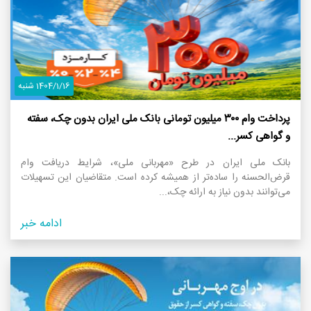
1404/1/16 شنبه
پرداخت وام ۳۰۰ میلیون تومانی بانک ملی ایران بدون چک، سفته
و گواهی کسر...
بانک ملی ایران در طرح «مهربانی ملی»، شرایط دریافت وام
قرض‌الحسنه را ساده‌تر از همیشه کرده است. متقاضیان این تسهیلات
می‌توانند بدون نیاز به ارائه چک،...
ادامه خبر