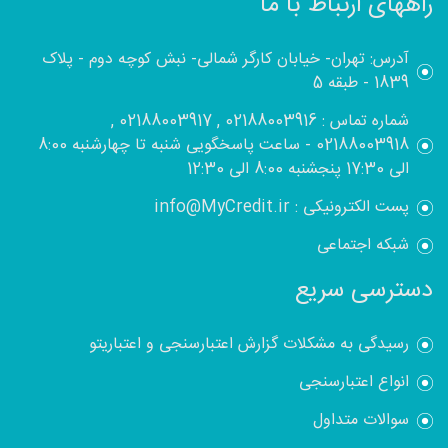
راههای ارتباط با ما
آدرس: تهران- خیابان کارگر شمالی- نبش کوچه دوم - پلاک
1839 - طبقه 5
شماره تماس : 02188003916 , 02188003917 ,
02188003918 - ساعت پاسخگویی شنبه تا چهارشنبه 8:00
الی 17:30 پنجشنبه 8:00 الی 12:30
پست الکترونیکی : info@MyCredit.ir
شبکه اجتماعی
دسترسی سریع
رسیدگی به مشکلات گزارش اعتبارسنجی و اعتباریتو
انواع اعتبارسنجی
سوالات متداول