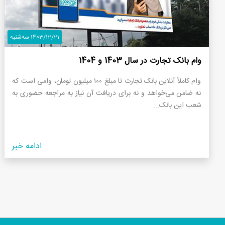
1403/12/21 سه‌شنبه
وام بانک تجارت در سال 1403 و 1404
وام کاملاً آنلاین بانک تجارت تا مبلغ ۱۰۰ میلیون تومان، وامی است که
نه ضامن می‌خواهد و نه برای دریافت آن نیاز به مراجعه حضوری به
شعب این بانک...
ادامه خبر