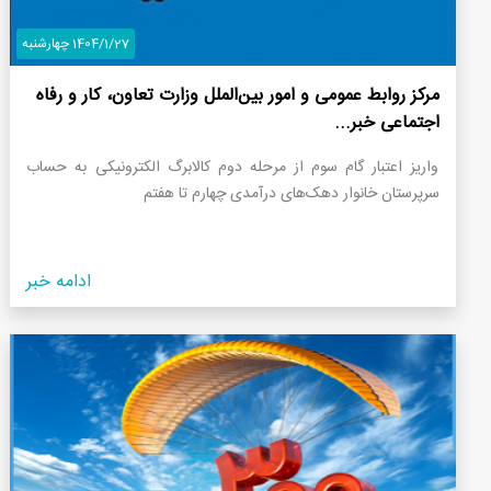
1404/1/27 چهارشنبه
مرکز روابط عمومی و امور بین‌الملل وزارت تعاون، کار و رفاه
اجتماعی خبر...
واریز اعتبار گام سوم از مرحله دوم کالابرگ الکترونیکی به حساب
سرپرستان خانوار‌ دهک‌های درآمدی چهارم تا هفتم
ادامه خبر