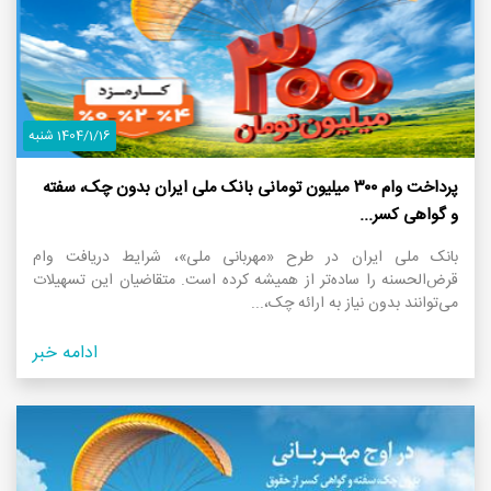
1404/1/16 شنبه
پرداخت وام ۳۰۰ میلیون تومانی بانک ملی ایران بدون چک، سفته
و گواهی کسر...
بانک ملی ایران در طرح «مهربانی ملی»، شرایط دریافت وام
قرض‌الحسنه را ساده‌تر از همیشه کرده است. متقاضیان این تسهیلات
می‌توانند بدون نیاز به ارائه چک،...
ادامه خبر