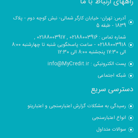
راههای ارتباط با ما
آدرس: تهران- خیابان کارگر شمالی- نبش کوچه دوم - پلاک
1839 - طبقه 5
شماره تماس : 02188003916 , 02188003917 ,
02188003918 - ساعت پاسخگویی شنبه تا چهارشنبه 8:00
الی 17:30 پنجشنبه 8:00 الی 12:30
پست الکترونیکی : info@MyCredit.ir
شبکه اجتماعی
دسترسی سریع
رسیدگی به مشکلات گزارش اعتبارسنجی و اعتباریتو
انواع اعتبارسنجی
سوالات متداول