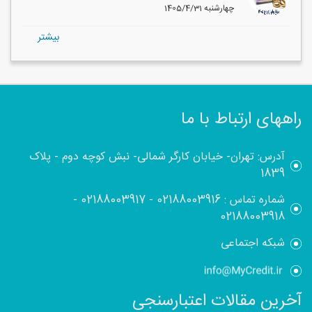
1405/4/31 چهارشنبه
بيشتر
راههای ارتباط با ما
آدرس: تهران- خیابان کارگر شمالی- نبش کوچه دوم - پلاک
1839
شماره تماس :
02188003916
-
02188003917
-
02188003918
شبکه اجتماعی
آخرین مقالات اعتبارسنجی