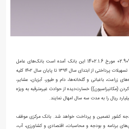
به گزارش روابط عمومی بانک مرکزی، در بخشنامه شماره 02.909 مورخ 1402.1.6 این بانک آمده است بانک‌های عامل
مکلفند نسبت به بخشودگی سود، کارمزد و جریمه‌های دیرکرد تسهیلات پرداختی از ابتدای سال ۱۳۹۴ تا پایان سال ۱۴۰۲ کلیه
ی زراعت، باغبانی و گلخانه‌ها، دام و طیور، آبزیان، عشایر،
ن (مکانیزاسیون)) خسارت‌دیده از حوادث غیرمترقبه به ویژه
 بودجه کشور تضمین و پرداخت خواهد شد. بانک مرکزی موظف
ن‌های برنامه و بودجه و محاسبات، اقتصادی و کشاورزی، آب،