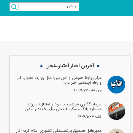
vious
Next
آخرین اخبار اعتبارسنجی
مرکز روابط عمومی و امور بین‌الملل وزارت تعاون، کار
و رفاه اجتماعی خبر داد:
1404/1/27 چهارشنبه
سرمایه‌گذاری هوشمند با سود و امتیاز / سپرده
«ممتاز» بانک مسکن فرصتی برای خانه‌دار شدن
1404/1/23 شنبه
مدیرعامل صندوق بازنشستگی کشوری اعلام کرد: آغاز