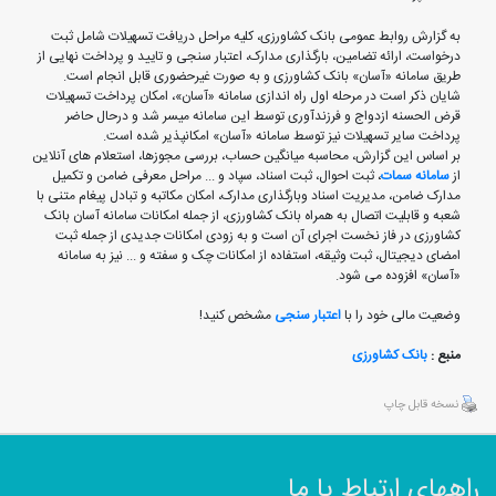
به گزارش روابط عمومی بانک کشاورزی، کلیه مراحل دریافت تسهیلات شامل ثبت
درخواست، ارائه تضامین، بارگذاری مدارک، اعتبار سنجی و تایید و پرداخت نهایی از
طریق سامانه «آسان» بانک کشاورزی و به صورت غیرحضوری قابل انجام است.
شایان ذکر است در مرحله اول راه اندازی سامانه «آسان»، امکان پرداخت تسهیلات
قرض الحسنه ازدواج و فرزندآوری توسط این سامانه میسر شد و درحال حاضر
پرداخت سایر تسهیلات نیز توسط سامانه «آسان» امکانپذیر شده است.
بر اساس این گزارش، محاسبه میانگین حساب، بررسی مجوزها، استعلام های آنلاین
از
سامانه سمات
، ثبت احوال، ثبت اسناد، سپاد و ... مراحل معرفی ضامن و تکمیل
مدارک ضامن، مدیریت اسناد وبارگذاری مدارک، امکان مکاتبه و تبادل پیغام متنی با
شعبه و قابلیت اتصال به همراه بانک کشاورزی، از جمله امکانات سامانه آسان بانک
کشاورزی در فاز نخست اجرای آن است و به زودی امکانات جدیدی از جمله ثبت
امضای دیجیتال، ثبت وثیقه، استفاده از امکانات چک و سفته و ... نیز به سامانه
«آسان» افزوده می شود.
وضعیت مالی خود را با
اعتبار سنجی
مشخص کنید!
منبع :
بانک کشاورزی
نسخه قابل چاپ
راههای ارتباط با ما