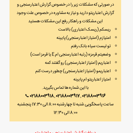
در صورتی که مشکلات زیر را در خصوص گزارش اعتبارسنجی و
گزارش اعتباریتو دارید و نیاز به مشاوره در خصوص علت وجود
این مشکلات و راهکار رفع این مشکلات هستید
ریسکم (ریسک اعتباری) بالاست
امتیازم (امتیاز اعتبارسنجی) پایینه
تو لیست سیاه بانک رفتم
وضعیتم قرمزه (رتبه اعتبارسنجی ام E یا قرمز است)
اعتباریم (امتیاز اعتبارسنجی) رو گفتند کمه
اعتباریمو (امتیاز اعتبارسنجی) چطور درست کنم
امتیاز اعتباریتو ام پایینه
با این شماره ها تماس بگیرید.
📞
02188003918
,
02188003917
,
02188003916
ساعت پاسخگویی شنبه تا چهارشنبه 8:00 الی 17:30 پنجشنبه
8:00 الی 12:30
دریافت گزارش اعتبارسنجی و اعتباریتو