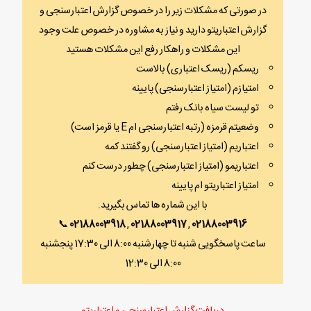
در صورتی که مشکلات زیر را در خصوص گزارش اعتبارسنجی و
گزارش اعتباریتو دارید و نیاز به مشاوره در خصوص علت وجود
این مشکلات و راهکار رفع این مشکلات هستید
ریسکم (ریسک اعتباری) بالاست
امتیازم (امتیاز اعتبارسنجی) پایینه
تو لیست سیاه بانک رفتم
وضعیتم قرمزه (رتبه اعتبارسنجی ام E یا قرمز است)
اعتباریم (امتیاز اعتبارسنجی) رو گفتند کمه
اعتباریمو (امتیاز اعتبارسنجی) چطور درست کنم
امتیاز اعتباریتو ام پایینه
با این شماره ها تماس بگیرید.
📞
02188003918
,
02188003917
,
02188003916
ساعت پاسخگویی شنبه تا چهارشنبه 8:00 الی 17:30 پنجشنبه
8:00 الی 12:30
دریافت گزارش اعتبارسنجی و اعتباریتو