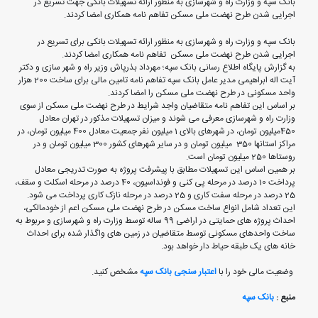
بانک سپه و وزارت راه و شهرسازی به منظور ارائه تسهیلات بانکی جهت تسریع در
اجرایی شدن طرح نهضت ملی مسکن تفاهم نامه همکاری امضا کردند.
بانک سپه و وزارت راه و شهرسازی به منظور ارائه تسهیلات بانکی برای تسریع در
اجرایی شدن طرح نهضت ملی مسکن تفاهم نامه همکاری امضا کردند.
به گزارش پایگاه اطلاع رسانی بانک سپه؛ مهرداد بذرپاش وزیر راه و شهر سازی و دکتر
آیت اله ابراهیمی مدیر عامل بانک سپه تفاهم نامه تامین مالی برای ساخت 200 هزار
واحد مسکونی در طرح نهضت ملی مسکن را امضا کردند.
بر اساس این تفاهم نامه متقاضیان واجد شرایط در طرح نهضت ملی مسکن از سوی
وزارت راه و شهرسازی معرفی می شوند و میزان تسهیلات مذکور در تهران معادل
450میلیون تومان، در شهرهای بالای 1 میلیون نفر جمعیت معادل 400 میلیون تومان، در
مراکز استانها 350 میلیون تومان و در سایر شهرهای کشور 300 میلیون تومان و در
روستاها 250 میلیون تومان است.
بر همین اساس این تسهیلات مطابق با پیشرفت پروژه به صورت تدریجی معادل
پرداخت 10 درصد در مرحله پی کنی و فونداسیون، 40 درصد در مرحله اسکلت و سقف،
25 درصد در مرحله سفت کاری و 25 درصد در مرحله نازک کاری پرداخت می شود.
این تعداد شامل انواع ساخت مسکن در طرح نهضت ملی مسکن اعم از خودمالکی،
احداث پروژه های حمایتی در اراضی 99 ساله توسط وزارت راه و شهرسازی و مربوط به
ساخت واحدهای مسکونی توسط متقاضیان در زمین های واگذار شده برای احداث
خانه های یک طبقه حیاط دار خواهد بود.
وضعیت مالی خود را با
اعتبار سنجی بانک سپه
مشخص کنید.
منبع :
بانک سپه