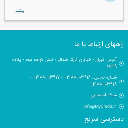
بيشتر
راههای ارتباط با ما
آدرس: تهران- خیابان کارگر شمالی- نبش کوچه دوم - پلاک
1839
شماره تماس :
02188003916
-
02188003917
-
02188003918
شبکه اجتماعی
دسترسی سریع