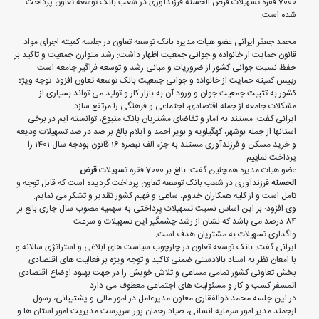
7000 فقره تسهیلات قرض الحسنه فرزندآوری در شعب بانک توسعه تعاون پرداخت
شده است.
محمد جعفر ایرانی عضو هیات مدیره بانک توسعه تعاون در جلسه کمیته اجرای مواد
قانون حمایت از خانواده و جوانی جمعیت اظهار داشت: رشد متوازن جمعیت و تاکید بر
حفظ نسبت جوانی کشور از ضروریات و مبانی رشد و توسعه فراگیر جامعه است.
رییس کمیته حمایت از خانواده و جوانی جمعیت بانک توسعه تعاون افزود: توجه ویژه
کشور به تثبیت جمعیت جوان و ورود آن به بازار کار و تولید می تواند بسیاری از
مشکلات جامعه از جمله اقتصادی، اجتماعی و فرهنگی را مرتفع سازد.
ایرانی گفت: مستند به آمار و تقاضای مشتریان بانک متبوع، توانسته ایم در برخی
استانها از جمله بوشهر، کهگیلویه و بویر احمد و ایلام بالغ بر صد در صد تسهیلات ودیعه
و خرید مسکن و فرزندآوری مستند به جزء الف تبصره 16 قانون بودجه سال 1401 را
پرداخت نماییم.
عضو هیات مدیره همچنین گفت: بالغ بر 7000 فقره تسهیلات
قرض
الحسنه
فرزندآوری در شعب بانک توسعه تعاون پرداخت گردیده است که قابل توجه و
تامل است و از کلیه همکاران خدوم، ساعی و فهیم کشور تقدیر و تشکر می نمایم.
وی افزود: بر این اساس نسبت تسهیلات پرداختی به سهمیه مصوب سال جاری بالغ بر
84 درصد می باشد که نشان از رشد چشمگیر این تسهیلات و سرعت
واگذاری تسهیلات به مشتریان هدف است.
ایرانی گفت: بانک توسعه تعاون در چارچوب سیاست های ابلاغی و استراتژی سالانه و
با امعان نظر به اسناد بالادستی ضمنی تاکید و توجه ویژه بر فعالیت های اقتصادی
بخش تعاونی کشور تمامی مساعی و تلاش خویش را در جهت بهبود اوضاع اقتصادی
اتمسفر کسب و کار و مسئولیت های اجتماعی معطوف می دارد.
در این جلسه محمد ذوالفقاری معاون مدیرعامل در امور مالی و پشتیبانی، رسول
ارجمند مدیر امور سرمایه انسانی، صیاد رحمان پور سرپرست مدیریت امور استان ها و