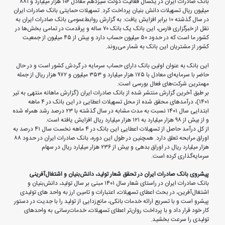
بانک صادرات ایران در یکسال فعالیت دولت سیزدهم معادل ١٠٦ هزار میلیارد و ٨٨١
میلیون ریال تسهیلات دانش بنیان پرداخت کرد. تسهیلات حمایتی بانک صادرات ایران
در سال گذشته ١٠ برابر افزایش یافت. به گزارش روابط‌عمومی بانک صادرات ایران به
نقل از خبرگزاری فارس، این بانک یک بانک ٧٠ ساله و پرقدمت در تمامی بخش‌ها در
کشور ما است که در حدود ٥٠ میلیون حساب دارد و بیش از ٤٥ میلیون از جمعیت
کشور از مشتریان این بانک به شمار می‌روند.
این بانک به عنوان اولین بانک دارای حساب سرمایه در گردش کشور است و در حال
حاضر با سرمایه‌ای معادل با ١٧٥ هزار میلیارد و ٣٥٣ میلیون و ٩٧٢ هزار ریال از جمله
مهمترین شرکت‌های فعال بورسی است.
بر طبق آخرین گزارش منتشر شده از بانک صادرات ایران (گزارش ماهانه منتهی به تیر
١٤٠١)، درآمدهای محقق شده از محل تسهیلات اعطایی در این بانک در ٤ ماهه
ابتدایی سال ١٤٠١ نسبت به مدت مشابه در سال گذشته با ٢٣ درصد رشد همراه شده
و از بیش از ٩٨ هزار میلیارد به ١٢١ هزار میلیارد ریال افزایش یافته است.
از کل درآمد حاصل از تسهیلات اعطایی این بانک در ٤ ماهه نخست سال ٤١ درصد به
اوراق مرابحه تعلق دارد. همچنین در طول این دوره، بانک صادرات ایران در حدود ٨٨
هزار میلیارد ریال در اوراق بدهی و بیش از ٢٣٦ هزار میلیارد ریال در سهام
سرمایه‌گذاری کرده است.
پیشروی بانک صادرات ایران در تحقق شعار تولید، دانش‌بنیان و اشتغال‌آفرینی
بانک صادرات ایران در راستای شعار سال ١٤٠١ مبنی بر سال تولید، دانش‌بنیان و
اشتغال‌آفرین، در بحث اعطای تسهیلات، اعتبارات و تامین ارز به واحد های تولیدی
پیشرو است و با تسریع ارائه خدمات بانکی، مانع‌زدایی از تولید را با جدیت در دستور
کار خود قرار داد و با پرداخت روان‌تر اعطای تسهیلات، خدمات‌رسانی به واحدهای
تولیدی را سرعت بخشید.