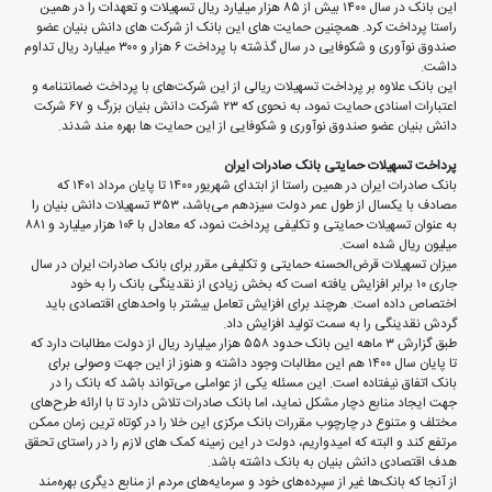
این بانک در سال ١٤٠٠ بیش از ٨٥ هزار میلیارد ریال تسهیلات و تعهدات را در همین
راستا پرداخت کرد. همچنین حمایت های این بانک از شرکت های دانش بنیان عضو
صندوق نوآوری و شکوفایی در سال گذشته با پرداخت ٦ هزار و ٣٠٠ میلیارد ریال تداوم
داشت.
این بانک علاوه بر پرداخت تسهیلات ریالی از این شرکت‌های با پرداخت ضمانتنامه و
اعتبارات اسنادی حمایت نمود، به نحوی که ٢٣ شرکت دانش بنیان بزرگ و ٦٧ شرکت
دانش بنیان عضو صندوق نوآوری و شکوفایی از این حمایت ها بهره مند شدند.
پرداخت تسهیلات حمایتی بانک صادرات ایران
بانک صادرات ایران در همین راستا از ابتدای شهریور ١٤٠٠ تا پایان مرداد ١٤٠١ که
مصادف با یکسال از طول عمر دولت سیزدهم می‌باشد، ٣٥٣ تسهیلات دانش بنیان را
به عنوان تسهیلات حمایتی و تکلیفی پرداخت نمود، که معادل با ١٠٦ هزار میلیارد و ٨٨١
میلیون ریال شده است.
میزان تسهیلات قرض‌الحسنه حمایتی و تکلیفی مقرر برای بانک صادرات ایران در سال
جاری ١٠ برابر افزایش یافته است که بخش زیادی از نقدینگی بانک را به خود
اختصاص داده است. هرچند برای افزایش تعامل بیشتر با واحدهای اقتصادی باید
گردش نقدینگی را به سمت تولید افزایش داد.
طبق گزارش ٣ ماهه این بانک حدود ٥٥٨ هزار میلیارد ریال از دولت مطالبات دارد که
تا پایان سال ١٤٠٠ هم این مطالبات وجود داشته و هنوز از این جهت وصولی برای
بانک اتفاق نیفتاده است. این مسئله یکی از عواملی می‌تواند باشد که بانک را در
جهت ایجاد منابع دچار مشکل نماید، اما بانک صادرات تلاش دارد تا با ارائه طرح‌های
مختلف و متنوع در چارچوب مقررات بانک مرکزی این خلا را در کوتاه ترین زمان ممکن
مرتفع کند و البته که امیدواریم، دولت در این زمینه کمک های لازم را در راستای تحقق
هدف اقتصادی دانش بنیان به بانک داشته باشد.
از آنجا که بانک‌ها غیر از سپرده‌های خود و سرمایه‌های مردم از منابع دیگری بهره‌مند