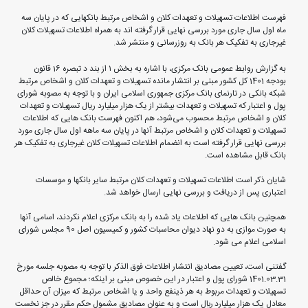
فهرست اطلاعات تسهیلات و تعهدات کلان و اشخاص مرتبط بانکهایی که در پایان سه
ماه اول سال جاری مورد بررسی نهایی قرار گرفته اند به همراه اطلاعات تسهیلات کلان
غیرجاری به تفکیک هر بانک به روزرسانی و منتشر شد.
به گزارش روابط عمومی بانک مرکزی، با اشاره به بخش ۱ از بند د تبصره 16 قانون
بودجه 1401 کل کشور مبنی بر انتشار مانده تسهیلات و تعهدات کلان و اشخاص مرتبط
شبکه بانکی در تارنمای بانک مرکزی جمهوری اسلامی ایران و با توجه به مصوبه شورای
پول و اعتبار که تسهیلات و تعهدات بیشتر از یک هزار میلیارد ریال تسهیلات و تعهدات
کلان و اشخاص مرتبط محسوب می‌شود، هم اکنون فهرست بانک هایی که اطلاعات
تسهیلات و تعهدات کلان و اشخاص مرتبط آنها در پایان سه ماهه اول سال جاری مورد
بررسی نهایی قرار گرفته است به انضمام اطلاعات تسهیلات کلان غیرجاری به تفکیک هر
بانک قابل مشاهده است.
شایان ذکر است اطلاعات تسهیلات و تعهدات کلان مرتبط سایر بانکها و موسسات
اعتباری پس از دریافت و بررسی نهایی ارسال خواهد شد.
همچنین بانک هایی که اطلاعات یاد شده را به بانک مرکزی اعلام نکردند، اسامی آنها
به صورت موازی به دو نهاد دیوان محاسبات کشور و کمیسیون اصل 90 مجلس شورای
اسلامی اعلام می شود.
گفتنی است، تعیین مصادیق انتشار اطلاعات فوق الذکر با توجه به مصوبه جلسه مورخ
1401.03.31 شورای پول و اعتبار در این خصوص مبنی بر اینکه؛ مجموع خالص
تسهيلات و تعهدات مربوط به هر ذينفع واحد و یا اشخاص مرتبط که ميزان آن حداقل
معادل یک هزار ميليارد ريال است و به عنوان مصادیق مشمول حکم مقرر در جز نخست