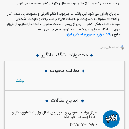
از بند «د» ذیل تبصره (16) قانون بودجه سال 1401 کل کشور محسوب می‌شود.
در پایان یادآور می شود این بانک در چارچوب احکام قانونی و مصوبات یاد شده، آمار
و اطلاعات مربوط به «تسهیلات و تعهدات کلان» و «تسهیلات و تعهدات اشخاص
مرتبط» شبکه بانکی کشور را پس از بررسی، صحت سنجی و استانداردسازی، از طریق
درج در پایگاه اطلاع‌رسانی خود در دسترس عموم قرار می دهد.
منبع :
بانک مرکزی جمهوری اسلامی ایران
نسخه قابل چاپ
محصولات شگفت انگیز
مطالب محبوب
بيشتر
آخرین مقالات
مرکز روابط عمومی و امور بین‌الملل وزارت تعاون، کار و
رفاه اجتماعی خبر داد:
1404/1/27 چهارشنبه