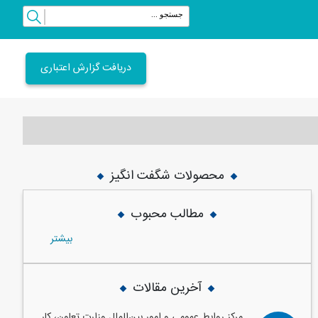
دریافت گزارش اعتباری
محصولات شگفت انگیز
vious
Next
مطالب محبوب
بيشتر
آخرین مقالات
مرکز روابط عمومی و امور بین‌الملل وزارت تعاون، کار