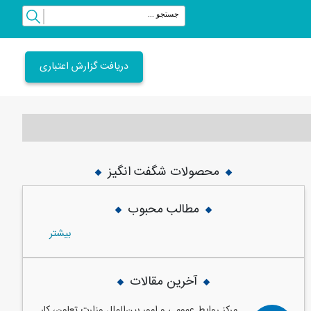
دریافت گزارش اعتباری
محصولات شگفت انگیز
vious
Next
مطالب محبوب
بيشتر
آخرین مقالات
مرکز روابط عمومی و امور بین‌الملل وزارت تعاون، کار