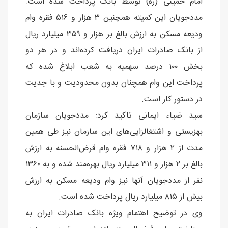
امام خمینی (ره) توسط بانک پرداخت شده است.
مددجویان این کمیته همچنین ٣ هزار و ٥١٦ فقره وام
ودیعه مسکن به ارزش بالغ بر هزار و ٣٥٩ میلیارد ریال
از بانک صادرات ایران دریافت کرده‌اند و در هر دو
بخش ١٠٠ درصد سهمیه به شعب ابلاغ شده که
پرداخت این وام همچنان بدون محدودیت و با جدیت
در دستور کار است.
سید ضیاء ایمانی تاکید کرد: مددجویان سازمان
بهزیستی و اشتغالزایی‌های این سازمان نیز طی همین
مدت از ٢ هزار و ٧١٨ فقره وام قرض‌الحسنه به ارزش
بالغ بر ٢ هزار و ٣١١ میلیارد ریال بهره‌مند شده و به ١٣٦٠
نفر از مددجویان آنها نیز وام ودیعه مسکن به ارزش
بیش از ٨١٥ میلیارد ریال پرداخت شده است.
وی در توضیح اهتمام ویژه بانک صادرات ایران به