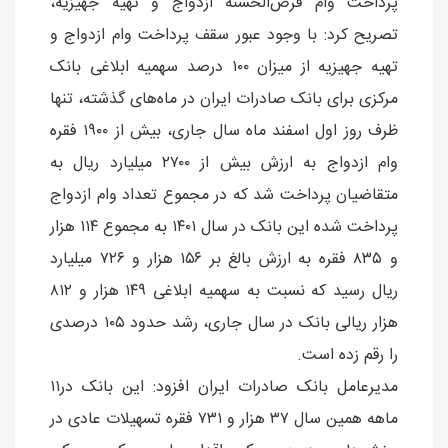
پرداخت وام قرض‌الحسنه ازدواج و تهیه جهیزیه،
تصریح کرد: با وجود عبور سقف پرداخت وام ازدواج و
تهیه جهیزیه از میزان ١٠٠ درصد سهمیه ابلاغی بانک
مرکزی برای بانک صادرات ایران در ماه‌های گذشته، تنها
ظرف روز اول اسفند ماه سال جاری، بیش از ١٩٠٠ فقره
وام ازدواج به ارزش بیش از ٢٧٠٠ میلیارد ریال به
متقاضیان پرداخت شد که در مجموع تعداد وام ازدواج
پرداخت شده این بانک در سال ١٤٠١ به مجموع ١١٤ هزار
و ٨٣٥ فقره به ارزش بالغ بر ١٥٦ هزار و ٧٢٦ میلیارد
ریال رسید که نسبت به سهمیه ابلاغی ١٤٩ هزار و ٨١٢
هزار ریالی بانک در سال جاری، رشد حدود ١٠٥ درصدی
را رقم زده است.
مدیرعامل بانک صادرات ایران افزود: این بانک در١١
ماهه همین سال ٣٧ هزار و ٧٣١ فقره تسهیلات عادی در