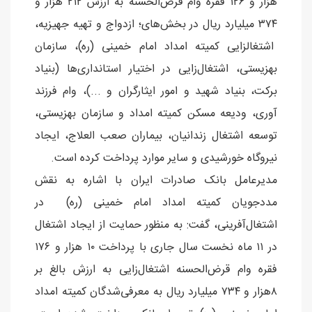
هزار و ١٢٦ فقره وام قرض‌الحسنه به ارزش ٢١٢ هزار و
٣٧٤ میلیارد ریال در بخش‌های؛ ازدواج و تهیه جهیزیه،
اشتغالزایی کمیته امداد امام خمینی (ره)، سازمان
بهزیستی، اشتغال‌زایی در اختیار استانداری‌ها (بنیاد
برکت، بنیاد شهید و امور ایثارگران و ...)، وام فرزند
آوری، ودیعه مسکن کمیته امداد و سازمان بهزیستی،
توسعه اشتغال زندانیان، بیماران صعب العلاج، ایجاد
نیروگاه خورشیدی و سایر موارد پرداخت کرده است.
مدیرعامل بانک صادرات ایران با اشاره به نقش
مددجویان کمیته امداد امام خمینی (ره) در
اشتغال‌آفرینی، گفت: به منظور حمایت از ایجاد اشتغال
در ١١ ماه نخست سال جاری با پرداخت ١٠ هزار و ١٧٦
فقره وام قرض‌الحسنه اشتغال‌زایی به ارزش بالغ بر
٨هزار و ٧٣٤ میلیارد ریال به معرفی‌شدگان کمیته امداد