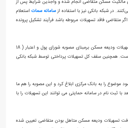
رسی مالکیت مسکن متقاضی انجام شده و واجدین شرایط پس از
نند. در شبکه بانکی نیز با استفاده از
سامانه سمات
استعلام
گر متقاضی فاقد تسهیلات مربوطه باشد فرآیند تشکیل پرونده
صحابی در خصوص سود این تسهیلات تصریح کرد: سود تسهیلات ودیعه مسکن برمبنای مصوبه شورای پول و اعتبار ( 18
به می‌شود و مدت بازپرداخت آن نیز ۵ ساله است. همچنین سقف کل تسهیلات پرداختی توسط شبکه بانکی
شود موضوع را به بانک مرکزی ابلاغ کرد و این مصوبه را هم ما
رده بودیم و متقاضیان از ۳۱ خرداد به بعد با ثبت نام در سامانه حمایتی می توانند این تسهیلات را با
دریافت تسهیلات ودیعه مسکن متاهل بودن متقاضی تعیین شده