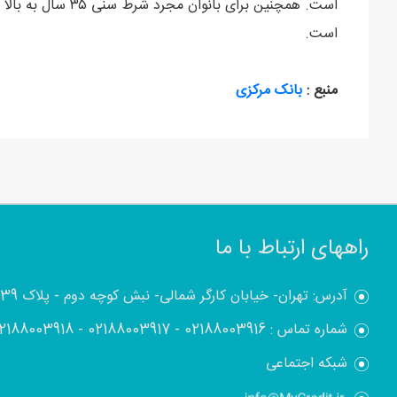
است.
منبع :
بانک مرکزی
راههای ارتباط با ما
آدرس: تهران- خیابان کارگر شمالی- نبش کوچه دوم - پلاک 1839
شماره تماس :
02188003916
-
02188003917
-
2188003918
شبکه اجتماعی