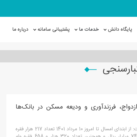
پایگاه دانش
خدمات ما
پشتیبانی سامانه
درباره ما
تبارسنجی
دواج، فرزندآوری و ودیعه مسکن در بانک‌ها
معاون اداره اعتبارات بانک مرکزی گفت: از ابتدای امسال تا امروز 10 مرداد 1401 تعداد 217 هزار فقره
وام فرزندآوری به مبلغ 86 هزار و 748 میلیار ریال و همچنین تعداد 320 هزار و 658 فقره وام