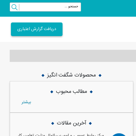
دریافت گزارش اعتباری
محصولات شگفت انگیز
vious
Next
مطالب محبوب
بيشتر
آخرین مقالات
مرکز روابط عمومی و امور بین‌الملل وزارت تعاون، کار