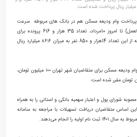
 پرداخت وام ودیعه مسکن هم در بانک های مربوطه سرعت
گرفته است بطوریکه که از نیمه خرداد (زمان ابلاغ دستورالعمل) تا امروز 10مرداد، تعداد 35 هزار و 616 پرونده برای
متقاضیان معرفی شده به بانک های مربوطه تشکیل شده که از این تعداد 14هزار و 850 نفر به میزان ۸۶۱۶ میلیارد ریال
وی تصریح کرد: براساس مصوبه شورای پول و اعتبار، سقف وام ودیعه مسکن برای متقاضیان شهر تهران ۱۰۰ میلیون تومان،
مصوبه شورای پول و اعتبار سهمیه بانکی و استانی را به همراه
این اساس متقاضیان دریافت تسهیلات با مراجعه به سامانه
یه را انجام می‌دهند.