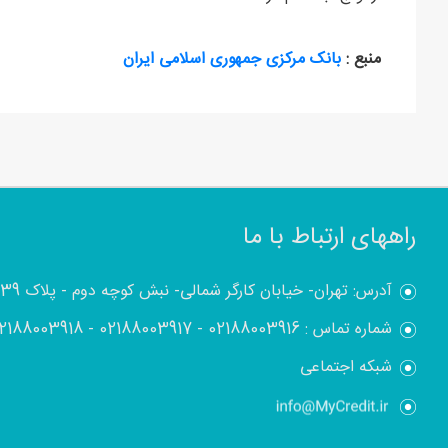
منبع :
بانک مرکزی جمهوری اسلامی ایران
راههای ارتباط با ما
آدرس: تهران- خیابان کارگر شمالی- نبش کوچه دوم - پلاک 1839
شماره تماس :
02188003916
-
02188003917
-
2188003918
شبکه اجتماعی