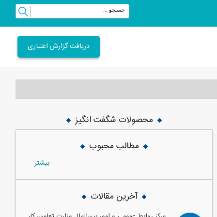
دریافت گزارش اعتباری
محصولات شگفت انگیز
vious
Next
مطالب محبوب
بيشتر
آخرین مقالات
مرکز روابط عمومی و امور بین‌الملل وزارت تعاون، کار