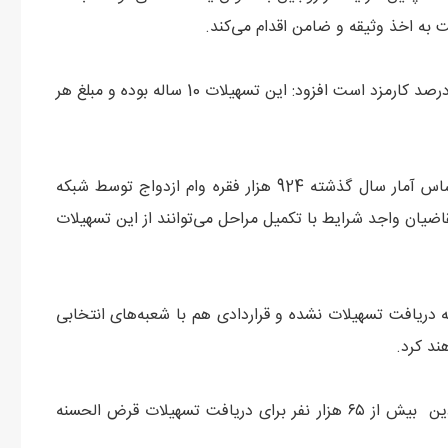
به اخذ وثیقه و ضامن اقدام می‌کند.
وی با بیان اینکه تسهیلات ازدواج بدون سود و تنها دارای 4 درصد کارمزد است افزود: این تسهیلات 10 ساله بوده و مبلغ هر
مدیرکل عملیات پولی و اعتباری بانک مرکزی تاکید کرد: براساس آمار سال گذشته 924 هزار فقره وام ازدواج توسط شبکه
ضیان واجد شرایط با تکمیل مراحل می‌توانند از این تسهیلات
دریافت تسهیلات نشده‌ و قراردادی هم با شعبه‌های انتخابی
ند کرد.
بر اساس این گزارش از ابتدای سال جاری تا تاریخ ۱۶ فروردین بیش از ۶۵ هزار نفر برای دریافت تسهیلات قرض الحسنه