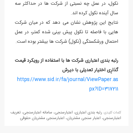
نکول، در عمل چه نسبتی از شرکت ها در حداکثر سه
سال آینده نکول کرده اند.
نتایج این پژوهش نشان می دهد که در میان شرکت
هایی با فاصله تا نکول پیش بینی شده کمتر، در عمل
احتمال ورشکستگی (نکول) شرکت ها بیشتر بوده است.
رتبه بندی اعتباری شرکت ها با استفاده از رويکرد قيمت
گذارِی اختيار تعديلی با ديرش
https://www.sid.ir/fa/journal/ViewPaper.as
px?ID=317211
رتبه بندی اعتباری
،
اعتبارسنجی
،
سامانه اعتبارسنجی
،
تعریف
كلمات كليدی:
اعتبارسنجی
،
اعتبار سنجی مشتریان
،
اعتبارسنجی مشتریان حقوقی