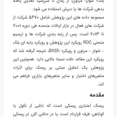
بلک- شولز- مرتون، از زمان تا سررسید تعدیل یافته
بدهی شرکت ها یا دیرش استفاده می شود.
مجموعه داده های این پژوهش شامل 5670 شرکت از
شرکت های فعال در بازار ایالات متحده طی دوره 2001
تا 2013 است. پس از رتبه بندی شرکت ها و ترسیم
منحنی ROC رویکرد این پژوهش و رویکرد پایه ای بلک
– شولز – مرتون و رویکرد BhSh، نتیجه گرفته شد که
رویکرد این مقاله، دقت نسبتا بالایی دارد. همچنین این
پژوهش یک تحلیل مبتنی بر ریسک برای اثرات
متغیرهای اختیار و سایر متغیرهای بازاری فراهم می
کند.
مقدمه
ریسک اعتباری ریسکی است که ناشی از نکول یا
کوتاهی طرف قرارداد است یا در حالتی کلی تر ریسکی