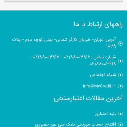
راههای ارتباط با ما
آدرس: تهران- خیابان کارگر شمالی- نبش کوچه دوم - پلاک
1839
شماره تماس :
02188003916
-
02188003917
-
02188003918
شبکه اجتماعی
آخرین مقالات اعتبارسنجی
رتبه اعتباری
افتتاح حساب مهربانی بانک ملی غیر حضوری