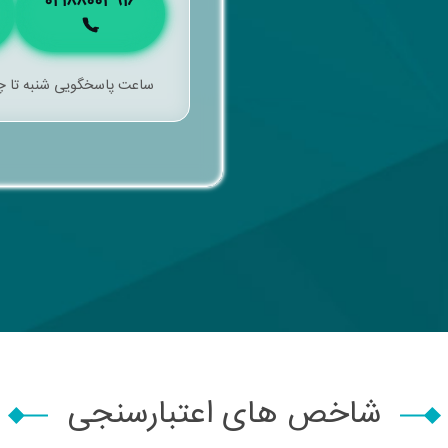
02188003916
ساعت پاسخگویی شنبه تا چهارشنبه 8:00 الی 17:30 پنجشنب
شاخص های اعتبارسنجی