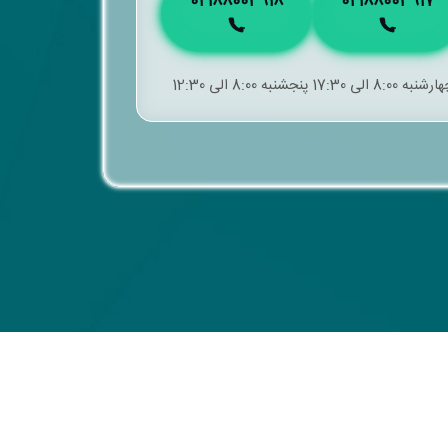
02188003918
02188003917
ه 8:00 الی 12:30