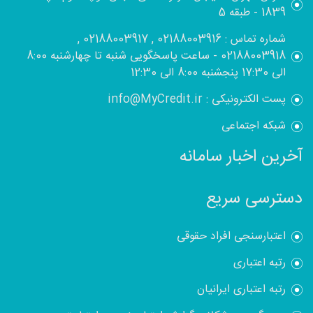
1839 - طبقه 5
شماره تماس : 02188003916 , 02188003917 ,
02188003918 - ساعت پاسخگویی شنبه تا چهارشنبه 8:00
الی 17:30 پنجشنبه 8:00 الی 12:30
پست الکترونیکی : info@MyCredit.ir
شبکه اجتماعی
آخرین اخبار سامانه
دسترسی سریع
اعتبارسنجی افراد حقوقی
رتبه اعتباری
رتبه اعتباری ایرانیان