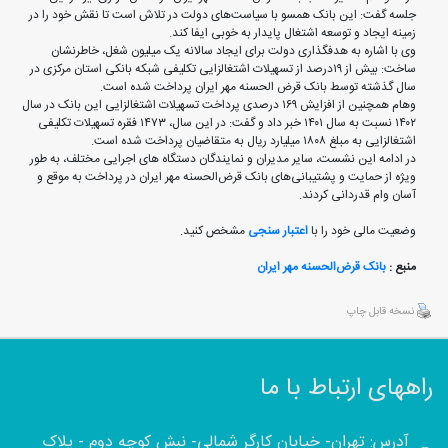
جلسه گفت: این بانک همسو با سیاست‌های دولت در تلاش است تا نقش خود را در
زمینه ایجاد و توسعه اشتغال پایدار به خوبی ایفا کند.
وی با اشاره به هدفگذاری دولت برای ایجاد سالانه یک میلیون شغل، خاطرنشان
ساخت: بیش از ۱۹درصد از تسهیلات اشتغالزایی تکلیفی شبکه بانکی استان مرکزی در
سال گذشته توسط بانک قرض الحسنه مهر ایران پرداخت شده است.
وهام همچنین از افزایش ۱۶۹ درصدی پرداخت تسهیلات اشتغالزایی این بانک در سال
۱۴۰۲ نسبت به سال ۱۴۰۱ خبر داد و گفت: در این سال، ۱۴۷۳ فقره تسهیلات تکلیفی
اشتغالزایی به مبلغ ۱۸۰۸ میلیارد ریال به متقاضیان پرداخت شده است.
در ادامه این نشست، سایر مدیران و نمایندگان دستگاه های اجرایی مختلف، به طور
ویژه از حمایت و پشتیبانی‌های بانک قرض‌الحسنه مهر ایران در پرداخت به موقع و
آسان وام قدردانی کردند.
وضعیت مالی خود را با
اعتبار سنجی
مشخص کنید.
منبع :
بانک قرض‌الحسنه مهر ایران
نسخه قابل چاپ
راههای ارتباط با ما
آدرس: تهران- خیابان کارگر شمالی- نبش کوچه دوم - پلاک