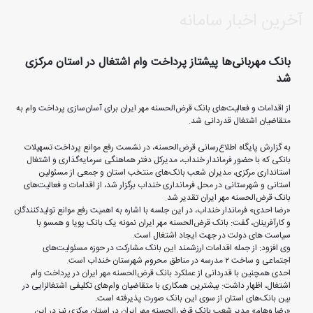
آخرین اخبار سامانه
بانک مهربانی‌ها پیشتاز پرداخت وام اشتغال در استان مرکزی
شد
از اقدامات و فعالیت‌های بانک قرض‌الحسنه مهر ایران برای آسان‌سازی پرداخت وام به
متقاضیان اشتغال قدردانی شد.
به گزارش پایگاه اطلاع‌رسانی قرض‌الحسنه، در نشست رفع موانع پرداخت تسهیلات
بانکی که با حضور فرماندار خنداب، مدیرکل دفتر هماهنگی سرمایه‌گذاری و اشتغال
استانداری مرکزی، مدیران شعب بانک‌های منتخب استان و جمعی از مسئولین
استانی و شهرستانی در محل فرمانداری خنداب برگزار شد، از اقدامات و فعالیت‌های
بانک قرض‌الحسنه مهر ایران تقدیر شد.
«رضا احدی» فرماندار خنداب، در این جلسه با اشاره به اهمیت رفع موانع تولیدکنندگان
و کارآفرینان، گفت: بانک قرض‌الحسنه مهر ایران نمونه یک بانک پویا و همسو با
سیاست های دولت در جهت ایجاد اشتغال است.
وی افزود: از جمله اقدامات ارزشمند این بانک مشارکت در حوزه مسئولیت‌های
اجتماعی و ساخت ۲ مدرسه در مناطق محروم شهرستان خنداب است.
احدی همچنین با قدردانی از عملکرد بانک قرض‌الحسنه مهر ایران در پرداخت وام
اشتغال، اظهار داشت: بیشترین همکاری با متقاضیان وام‌های تکلیفی اشتغالزایی در
بین بانک‌های استان از سوی این بانک صورت پذیرفته است.
«رضا وهام» مدیر شعب بانک قرض‌الحسنه مهر ایران در استان مرکزی نیز در این