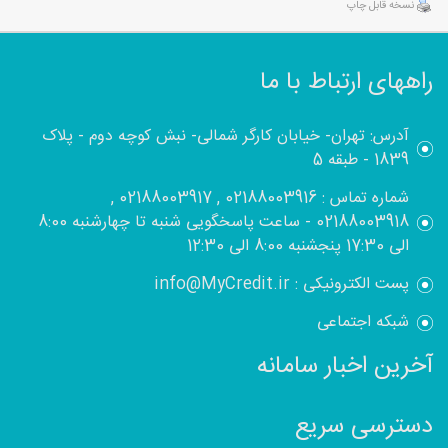
نسخه قابل چاپ
راههای ارتباط با ما
آدرس: تهران- خیابان کارگر شمالی- نبش کوچه دوم - پلاک
1839 - طبقه 5
شماره تماس : 02188003916 , 02188003917 ,
02188003918 - ساعت پاسخگویی شنبه تا چهارشنبه 8:00
الی 17:30 پنجشنبه 8:00 الی 12:30
پست الکترونیکی : info@MyCredit.ir
شبکه اجتماعی
آخرین اخبار سامانه
دسترسی سریع