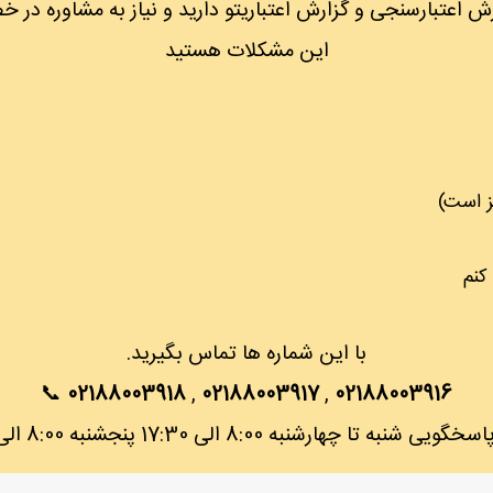
 اعتبارسنجی و گزارش اعتباریتو دارید و نیاز به مشاوره در
این مشکلات هستید
کنم
با این شماره ها تماس بگیرید.
📞
02188003918
,
02188003917
,
02188003916
شنبه تا چهارشنبه 8:00 الی 17:30 پنجشنبه 8:00 الی 12:30