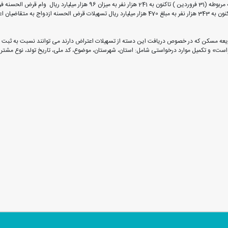
همچنین به منظور حمایت از جوانی جمعیت، از زمان ابلاغ شیوه نامه مربوطه (31 فر
ان اعطا شده است.
دیعه مسکن که در خصوص دریافت این دسته از تسهیلات اعتراض دارند می توانند نسبت به ثبت ش
h و با انتخاب گزینه «ثبت درخواست» و تکمیل موارد درخواستی شامل: استان، شهرستان، موضوع،‌ کد ملی، تاریخ ت