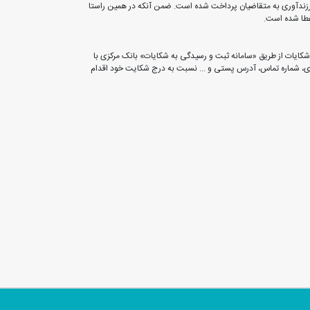
وردین ) تاکنون به 241 هزار نفر به میزان 96 هزار میلیارد ریال وام قرض الحسنه فرزندآوری به متقاضیان پرداخت شده است. ضمن آنکه در همین راستا
کایات از طریق «سامانه ثبت و رسیدگی به شکایات» بانک مرکزی با
ولد، نوع مشتری، شماره تماس، آدرس پستی و ... نسبت به درج شکایت خود اقدام