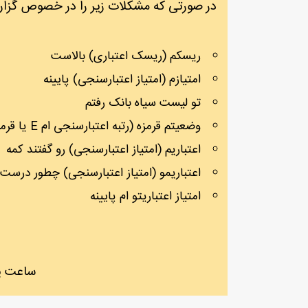
در صورتی که مشکلات زیر را در خصوص گزارش
ریسکم (ریسک اعتباری) بالاست
امتیازم (امتیاز اعتبارسنجی) پایینه
تو لیست سیاه بانک رفتم
وضعیتم قرمزه (رتبه اعتبارسنجی ام E یا قرمز است)
اعتباریم (امتیاز اعتبارسنجی) رو گفتند کمه
اعتباریمو (امتیاز اعتبارسنجی) چطور درست 
امتیاز اعتباریتو ام پایینه
ساعت پاسخگویی 