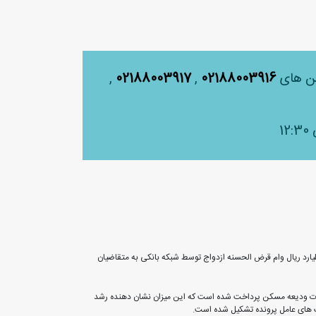
لفن های
02188003916
,
02188003917
,
ه میزان 13 هزار میلیارد ریال وام ودیعه مسکن و از ابتدای سال تا امروز نیز 96 هزار میلیارد ریال وام قرض الحسنه فرزندآوری و 470 هزار میلیارد ریال وام قرض الحسنه ازدواج توسط شبکه بانکی به متقاضیان
ی، از تاریخ 6 تیرماه و با ابلاغ شیوه نامه مربوط به بانک های عامل، تاکنون به میزان 13 هزار میلیارد ریال به 22 هزار و 600 نفر تسهیلات ودیعه مسکن پرداخت شده است که این میزان نشان دهنده رشد