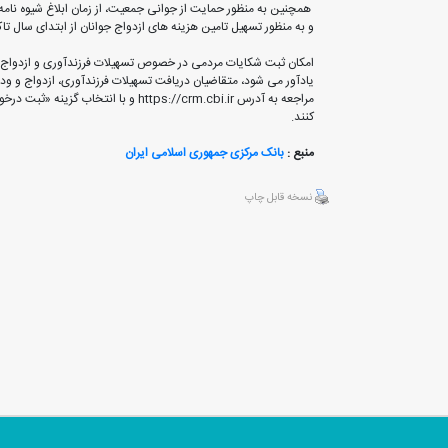
و به منظور تسهیل تامین هزینه های ازدواج جوانان از ابتدای سال تاکنون به 343 هزار نفر به مبلغ 470 هزار میلیارد ریال تسهیلات قرض الحسنه ازدواج به متقاضی
امکان ثبت شکایات مردمی در خصوص تسهیلات فرزندآوری و ازدواج
یادآور می شود، متقاضیان دریافت تسهیلات فرزندآوری، ازدواج و و
مراجعه به آدرس ttps://crm.cbi.ir
کنند.
منبع :
بانک مرکزی جمهوری اسلامی ایران
نسخه قابل چاپ