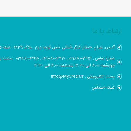
ارتباط با ما
آدرس: تهران- خیابان کارگر شمالی- نبش کوچه دوم - پلاک 1839 - طبقه 5
شماره تماس : 02188003916 , 17
چهارشنبه 8:00 الی 17:30 پنجشنبه 8:00 الی 12:30
پست الکترونیکی : info@MyCredit.ir
شبکه اجتماعی