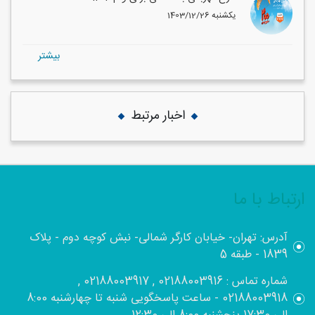
1403/12/26 یکشنبه
بيشتر
اخبار مرتبط
ارتباط با ما
آدرس: تهران- خیابان کارگر شمالی- نبش کوچه دوم - پلاک
1839 - طبقه 5
شماره تماس : 02188003916 , 02188003917 ,
02188003918 - ساعت پاسخگویی شنبه تا چهارشنبه 8:00