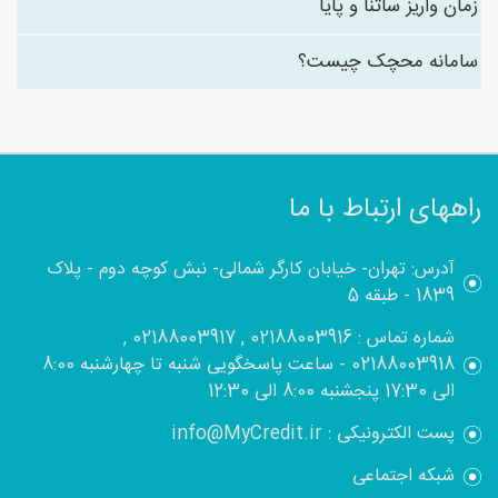
زمان واریز ساتنا و پایا
سامانه محچک چیست؟
راههای ارتباط با ما
آدرس: تهران- خیابان کارگر شمالی- نبش کوچه دوم - پلاک
1839 - طبقه 5
شماره تماس : 02188003916 , 02188003917 ,
02188003918 - ساعت پاسخگویی شنبه تا چهارشنبه 8:00
الی 17:30 پنجشنبه 8:00 الی 12:30
پست الکترونیکی : info@MyCredit.ir
شبکه اجتماعی