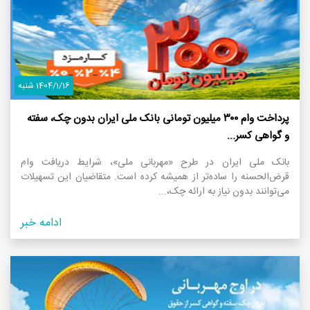
1404/1/16 شنبه
پرداخت وام ۳۰۰ میلیون تومانی بانک ملی ایران بدون چک، سفته
و گواهی کسر...
بانک ملی ایران در طرح «مهربانی ملی»، شرایط دریافت وام
قرض‌الحسنه را ساده‌تر از همیشه کرده است. متقاضیان این تسهیلات
می‌توانند بدون نیاز به ارائه چک،...
ادامه خبر