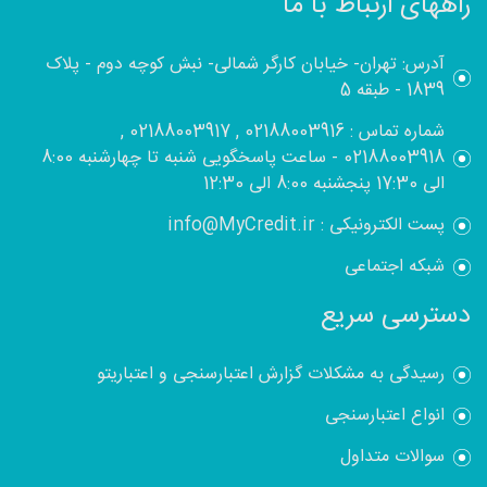
راههای ارتباط با ما
آدرس: تهران- خیابان کارگر شمالی- نبش کوچه دوم - پلاک
1839 - طبقه 5
شماره تماس : 02188003916 , 02188003917 ,
02188003918 - ساعت پاسخگویی شنبه تا چهارشنبه 8:00
الی 17:30 پنجشنبه 8:00 الی 12:30
پست الکترونیکی : info@MyCredit.ir
شبکه اجتماعی
دسترسی سریع
رسیدگی به مشکلات گزارش اعتبارسنجی و اعتباریتو
انواع اعتبارسنجی
سوالات متداول