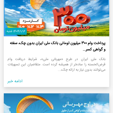
1404/1/16 شنبه
پرداخت وام ۳۰۰ میلیون تومانی بانک ملی ایران بدون چک، سفته
و گواهی کسر...
بانک ملی ایران در طرح «مهربانی ملی»، شرایط دریافت وام
قرض‌الحسنه را ساده‌تر از همیشه کرده است. متقاضیان این تسهیلات
می‌توانند بدون نیاز به ارائه چک،...
ادامه خبر