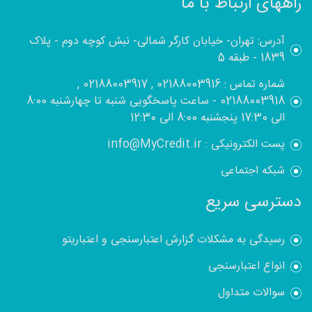
راههای ارتباط با ما
آدرس: تهران- خیابان کارگر شمالی- نبش کوچه دوم - پلاک
1839 - طبقه 5
شماره تماس : 02188003916 , 02188003917 ,
02188003918 - ساعت پاسخگویی شنبه تا چهارشنبه 8:00
الی 17:30 پنجشنبه 8:00 الی 12:30
پست الکترونیکی : info@MyCredit.ir
شبکه اجتماعی
دسترسی سریع
رسیدگی به مشکلات گزارش اعتبارسنجی و اعتباریتو
انواع اعتبارسنجی
سوالات متداول