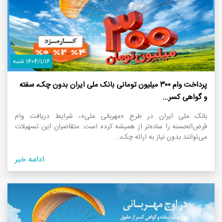
1404/1/16 شنبه
پرداخت وام ۳۰۰ میلیون تومانی بانک ملی ایران بدون چک، سفته
و گواهی کسر...
بانک ملی ایران در طرح «مهربانی ملی»، شرایط دریافت وام
قرض‌الحسنه را ساده‌تر از همیشه کرده است. متقاضیان این تسهیلات
می‌توانند بدون نیاز به ارائه چک،...
ادامه خبر