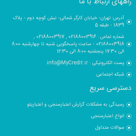
راههای ارتباط با ما
آدرس: تهران- خیابان کارگر شمالی- نبش کوچه دوم - پلاک
1839 - طبقه 5
شماره تماس : 02188003916 , 02188003917 ,
02188003918 - ساعت پاسخگویی شنبه تا چهارشنبه 8:00
الی 17:30 پنجشنبه 8:00 الی 12:30
پست الکترونیکی : info@MyCredit.ir
شبکه اجتماعی
دسترسی سریع
رسیدگی به مشکلات گزارش اعتبارسنجی و اعتباریتو
انواع اعتبارسنجی
سوالات متداول