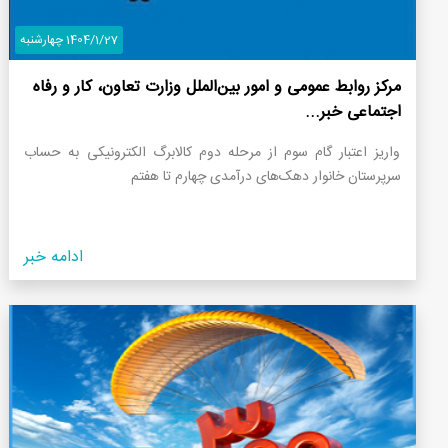
1404/1/27 چهارشنبه
مرکز روابط عمومی و امور بین‌الملل وزارت تعاون، کار و رفاه
اجتماعی خبر...
واریز اعتبار گام سوم از مرحله دوم کالابرگ الکترونیکی به حساب
سرپرستان خانوار‌ دهک‌های درآمدی چهارم تا هفتم
ادامه خبر