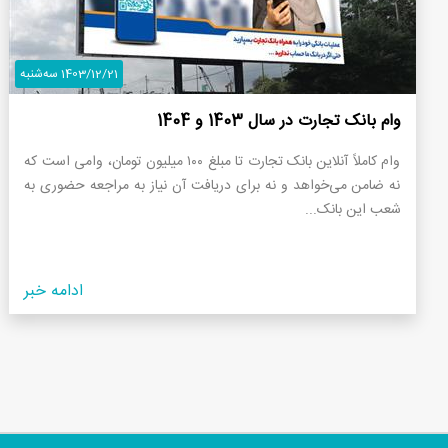
1403/12/21 سه‌شنبه
وام بانک تجارت در سال 1403 و 1404
وام کاملاً آنلاین بانک تجارت تا مبلغ ۱۰۰ میلیون تومان، وامی است که
نه ضامن می‌خواهد و نه برای دریافت آن نیاز به مراجعه حضوری به
شعب این بانک...
ادامه خبر